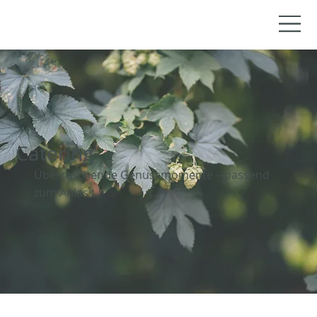
Catering
​Überraschende Genussmomente – passend
zum Anlass.