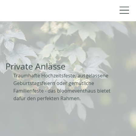
Private Anlässe
Traumhafte Hochzeitsfeste, ausgelassene
Geburtstagsfeiern oder gemütliche
Familienfeste - das bloomeventhaus bietet
dafür den perfekten Rahmen.