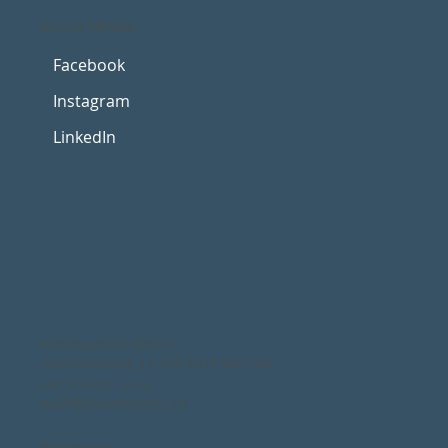
Social Media
Facebook
Instagram
LinkedIn
bloomevents GmbH
Heidmoosweg 11, CH-3049 Säriswil
+41 31 332 12 12
mail@bloomevents.ch
WhatsApp