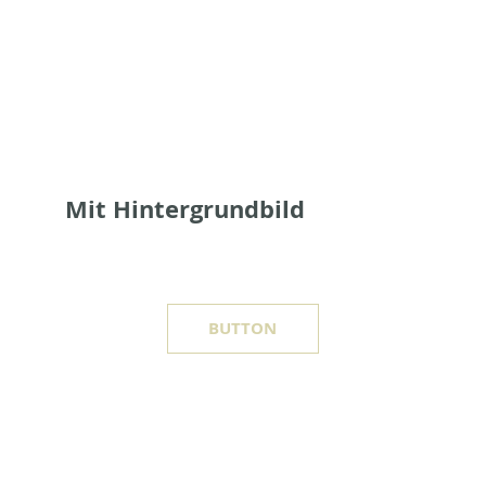
BUTTON
Mit Hintergrundbild
BUTTON
BUTTON